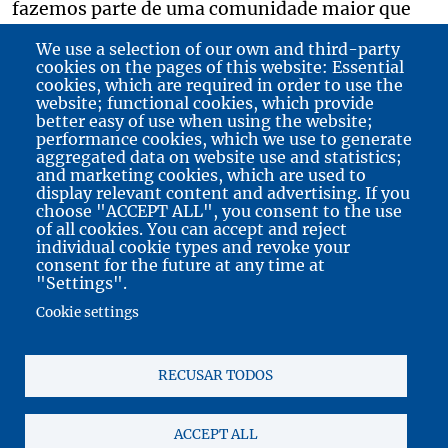
fazemos parte de uma comunidade maior que
comunga dos mesmos valores.
We use a selection of our own and third-party
cookies on the pages of this website: Essential
cookies, which are required in order to use the
website; functional cookies, which provide
Image
better easy of use when using the website;
performance cookies, which we use to generate
aggregated data on website use and statistics;
and marketing cookies, which are used to
display relevant content and advertising. If you
choose "ACCEPT ALL", you consent to the use
of all cookies. You can accept and reject
individual cookie types and revoke your
consent for the future at any time at
"Settings".
Cookie settings
RECUSAR TODOS
Main navigation
Cláudio Torres
Curriculum Vitæ
Publicações
Prémios
Filmes & Entrevistas
Notícias
ACCEPT ALL